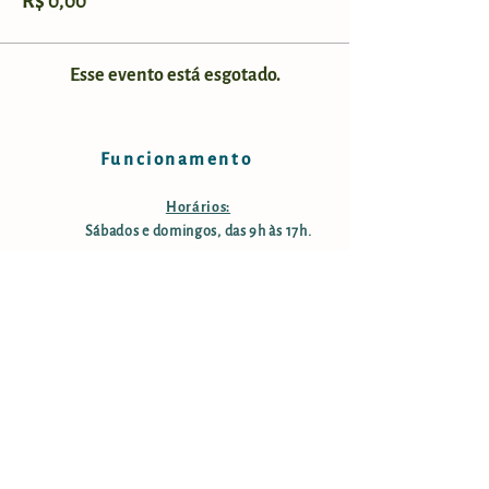
R$ 0,00
Esse evento está esgotado.
Funcionamento
Horários:
Sábados e domingos, das 9h às 17h.
Taxa de manutenção e conservação:
R$ 25,00 por pessoa; crianças
menores de 12 anos são isentas;
pessoas com mais de 60 anos tem
50% desconto. Estacionamento
gratuito.
Informações