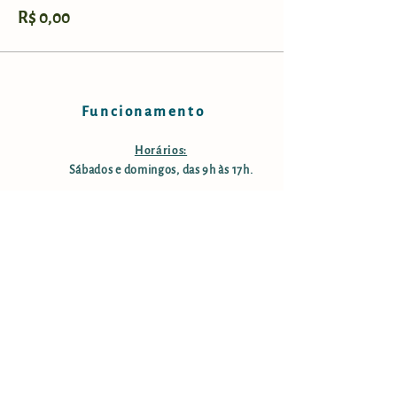
R$ 0,00
Funcionamento
Horários:
Sábados e domingos, das 9h às 17h.
Taxa de manutenção e conservação:
R$ 25,00 por pessoa; crianças
menores de 12 anos são isentas;
pessoas com mais de 60 anos tem
50% desconto. Estacionamento
gratuito.
Informações