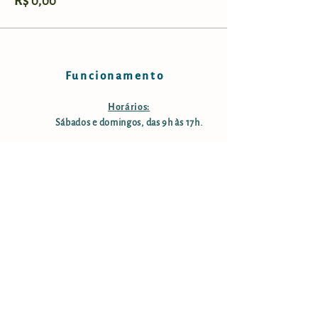
R$ 0,00
Funcionamento
Horários:
Sábados e domingos, das 9h às 17h.
Taxa de manutenção e conservação:
R$ 25,00 por pessoa; crianças
menores de 12 anos são isentas;
pessoas com mais de 60 anos tem
50% desconto. Estacionamento
gratuito.
Informações
Endereço: Rodovia Nelson Ferreira Pinto (SP-153;