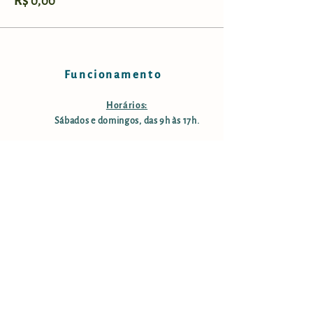
R$ 0,00
Funcionamento
Horários:
Sábados e domingos, das 9h às 17h.
Taxa de manutenção e conservação:
R$ 25,00 por pessoa; crianças
menores de 12 anos são isentas;
pessoas com mais de 60 anos tem
50% desconto. Estacionamento
gratuito.
Informações
Endereço: Rodovia Nelson Ferreira Pinto (SP-153;