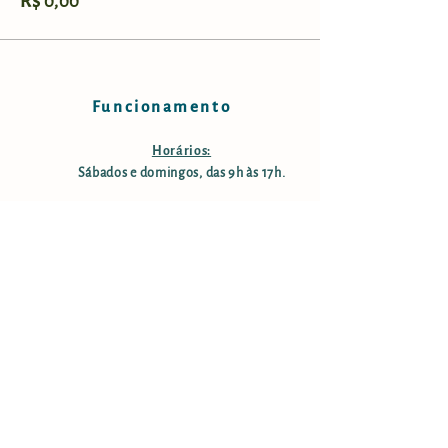
R$ 0,00
Funcionamento
Horários:
Sábados e domingos, das 9h às 17h.
Taxa de manutenção e conservação:
R$ 25,00 por pessoa; crianças
menores de 12 anos são isentas;
pessoas com mais de 60 anos tem
50% desconto. Estacionamento
gratuito.
Informações
Endereço: Rodovia Nelson Ferreira Pinto (SP-153;