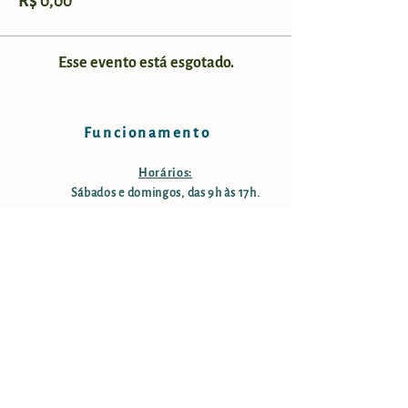
R$ 0,00
Esse evento está esgotado.
Funcionamento
Horários:
Sábados e domingos, das 9h às 17h.
Taxa de manutenção e conservação:
R$ 25,00 por pessoa; crianças
menores de 12 anos são isentas;
pessoas com mais de 60 anos tem
50% desconto. Estacionamento
gratuito.
Informações