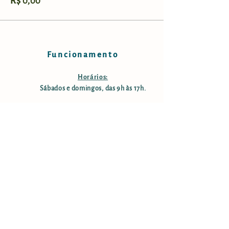
R$ 0,00
Funcionamento
Horários:
Sábados e domingos, das 9h às 17h.
Taxa de manutenção e conservação:
R$ 25,00 por pessoa; crianças
menores de 12 anos são isentas;
pessoas com mais de 60 anos tem
50% desconto. Estacionamento
gratuito.
Informações
Endereço: Rodovia Nelson Ferreira Pinto (SP-153;