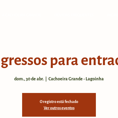
A CACHOEIRA GRANDE
DÚVIDAS FREQUENTES
INGRE
ngressos para entra
dom., 30 de abr.
  |  
Cachoeira Grande - Lagoinha
O registro está fechado
Ver outros eventos