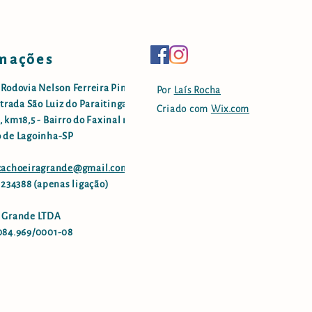
mações
 Rodovia Nelson Ferreira Pinto
Por
Laís Rocha
strada São Luiz do Paraitinga -
Criado com
Wix.com
 km18,5 - Bairro do Faxinal no
 de Lagoinha-SP
.cachoeiragrande@gmail.com
96234388 (apenas ligação)
 Grande LTDA
084.969/0001-08