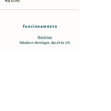
R$ 0,00
Funcionamento
Horários:
Sábados e domingos, das 9h às 17h.
Taxa de manutenção e conservação:
R$ 25,00 por pessoa; crianças
menores de 12 anos são isentas;
pessoas com mais de 60 anos tem
50% desconto. Estacionamento
gratuito.
Informações
Endereço: Rodovia Nelson Ferreira Pinto (SP-153;