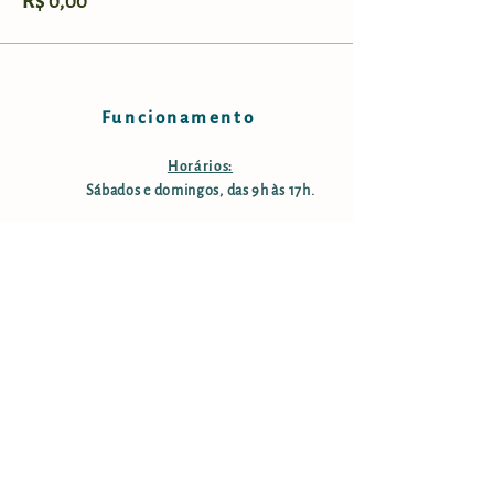
R$ 0,00
Funcionamento
Horários:
Sábados e domingos, das 9h às 17h.
Taxa de manutenção e conservação:
R$ 25,00 por pessoa; crianças
menores de 12 anos são isentas;
pessoas com mais de 60 anos tem
50% desconto. Estacionamento
gratuito.
Informações
Endereço: Rodovia Nelson Ferreira Pinto (SP-153;