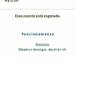
R$ 0,00
Esse evento está esgotado.
Funcionamento
Horários:
Sábados e domingos, das 9h às 17h.
Taxa de manutenção e conservação:
R$ 25,00 por pessoa; crianças
menores de 12 anos são isentas;
pessoas com mais de 60 anos tem
50% desconto. Estacionamento
gratuito.
Informações