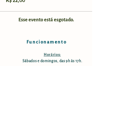
R$ 22,00
Esse evento está esgotado.
Funcionamento
Horários:
Sábados e domingos, das 9h às 17h.
Taxa de manutenção e conservação:
R$ 25,00 por pessoa; crianças
menores de 12 anos são isentas;
pessoas com mais de 60 anos tem
50% desconto. Estacionamento
gratuito.
Informações