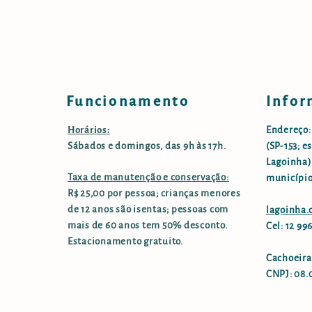
Funcionamento
Infor
Horários:
Endereço:
Sábados e domingos, das 9h às 17h.
(SP-153; e
Lagoinha),
Taxa de manutenção e conservação:
município
R$ 25,00 por pessoa; crianças menores
de 12 anos são isentas; pessoas com
lagoinha
mais de 60 anos tem 50% desconto.
Cel: 12 9
Estacionamento gratuito.
Cachoeira
CNPJ: 08.