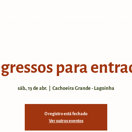
A CACHOEIRA GRANDE
DÚVIDAS FREQUENTES
INGRE
ngressos para entra
sáb., 13 de abr.
  |  
Cachoeira Grande - Lagoinha
O registro está fechado
Ver outros eventos