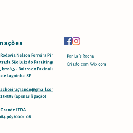
mações
 Rodovia Nelson Ferreira Pinto
Por
Laís Rocha
strada São Luiz do Paraitinga -
Criado com
Wix.com
 km18,5 - Bairro do Faxinal no
 de Lagoinha-SP
.cachoeiragrande@gmail.com
96234388 (apenas ligação)
 Grande LTDA
084.969/0001-08