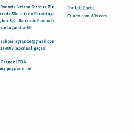
 Rodovia Nelson Ferreira Pinto
Por
Laís Rocha
strada São Luiz do Paraitinga -
Criado com
Wix.com
 km18,5 - Bairro do Faxinal no
 de Lagoinha-SP
.cachoeiragrande@gmail.com
96234388 (apenas ligação)
 Grande LTDA
084.969/0001-08