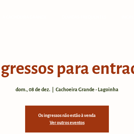
A CACHOEIRA GRANDE
DÚVIDAS FREQUENTES
INGRE
ngressos para entra
dom., 08 de dez.
  |  
Cachoeira Grande - Lagoinha
Os ingressos não estão à venda
Ver outros eventos