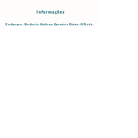
Informações
Endereço: Rodovia Nelson Ferreira Pinto (SP-153;
estrada São Luiz do Paraitinga - Lagoinha), km18,5
- Bairro do Faxinal no município de Lagoinha-SP
lagoinha.cachoeiragrande@gmail.com
Cel:
12 996234388
(apenas ligação)
Cachoeira Grande LTDA
CNPJ: 08.084.969/0001-08