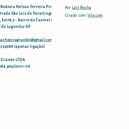
 Rodovia Nelson Ferreira Pinto
Por
Laís Rocha
strada São Luiz do Paraitinga -
Criado com
Wix.com
 km18,5 - Bairro do Faxinal no
 de Lagoinha-SP
.cachoeiragrande@gmail.com
96234388 (apenas ligação)
 Grande LTDA
084.969/0001-08