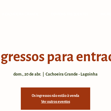
A CACHOEIRA GRANDE
DÚVIDAS FREQUENTES
INGRE
ngressos para entra
dom., 20 de abr.
  |  
Cachoeira Grande - Lagoinha
Os ingressos não estão à venda
Ver outros eventos