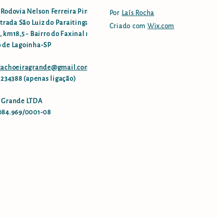
 Rodovia Nelson Ferreira Pinto
Por
Laís Rocha
strada São Luiz do Paraitinga -
Criado com
Wix.com
 km18,5 - Bairro do Faxinal no
 de Lagoinha-SP
.cachoeiragrande@gmail.com
96234388 (apenas ligação)
 Grande LTDA
084.969/0001-08