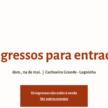
A CACHOEIRA GRANDE
DÚVIDAS FREQUENTES
INGRE
ngressos para entra
dom., 04 de mai.
  |  
Cachoeira Grande - Lagoinha
Os ingressos não estão à venda
Ver outros eventos