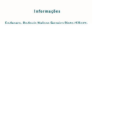
Informações
Endereço: Rodovia Nelson Ferreira Pinto (SP-153;
estrada São Luiz do Paraitinga - Lagoinha), km18,5
- Bairro do Faxinal no município de Lagoinha-SP
lagoinha.cachoeiragrande@gmail.com
Cel:
12 996234388
(apenas ligação)
Cachoeira Grande LTDA
CNPJ: 08.084.969/0001-08