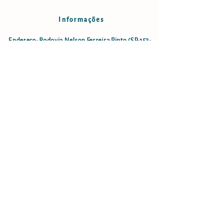
Informações
Endereço: Rodovia Nelson Ferreira Pinto (SP-153;
estrada São Luiz do Paraitinga - Lagoinha), km18,5
- Bairro do Faxinal no município de Lagoinha-SP
lagoinha.cachoeiragrande@gmail.com
Cel:
12 996234388
(apenas ligação)
Cachoeira Grande LTDA
CNPJ: 08.084.969/0001-08