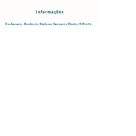
Informações
Endereço: Rodovia Nelson Ferreira Pinto (SP-153;
estrada São Luiz do Paraitinga - Lagoinha), km18,5
- Bairro do Faxinal no município de Lagoinha-SP
lagoinha.cachoeiragrande@gmail.com
Cel:
12 996234388
(apenas ligação)
Cachoeira Grande LTDA
CNPJ: 08.084.969/0001-08