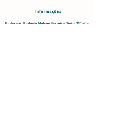
Informações
Endereço: Rodovia Nelson Ferreira Pinto (SP-153;
estrada São Luiz do Paraitinga - Lagoinha), km18,5
- Bairro do Faxinal no município de Lagoinha-SP
lagoinha.cachoeiragrande@gmail.com
Cel:
12 996234388
(apenas ligação)
Cachoeira Grande LTDA
CNPJ: 08.084.969/0001-08