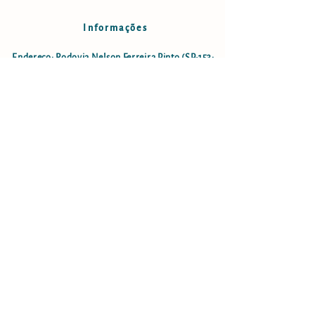
Informações
Endereço: Rodovia Nelson Ferreira Pinto (SP-153;
estrada São Luiz do Paraitinga - Lagoinha), km18,5
- Bairro do Faxinal no município de Lagoinha-SP
lagoinha.cachoeiragrande@gmail.com
Cel:
12 996234388
(apenas ligação)
Cachoeira Grande LTDA
CNPJ: 08.084.969/0001-08