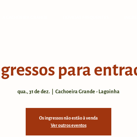
A CACHOEIRA GRANDE
DÚVIDAS FREQUENTES
INGRE
ngressos para entra
qua., 31 de dez.
  |  
Cachoeira Grande - Lagoinha
Os ingressos não estão à venda
Ver outros eventos