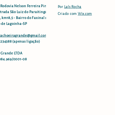
 Rodovia Nelson Ferreira Pinto
Por
Laís Rocha
strada São Luiz do Paraitinga -
Criado com
Wix.com
 km18,5 - Bairro do Faxinal no
 de Lagoinha-SP
.cachoeiragrande@gmail.com
96234388 (apenas ligação)
 Grande LTDA
084.969/0001-08