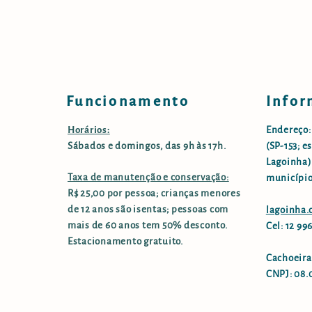
Funcionamento
Infor
Horários:
Endereço:
Sábados e domingos, das 9h às 17h.
(SP-153; e
Lagoinha),
Taxa de manutenção e conservação:
município
R$ 25,00 por pessoa; crianças menores
de 12 anos são isentas; pessoas com
lagoinha
mais de 60 anos tem 50% desconto.
Cel: 12 9
Estacionamento gratuito.
Cachoeira
CNPJ: 08.