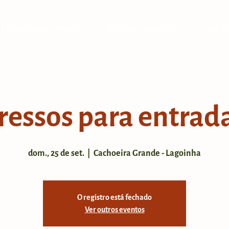
A CACHOEIRA GRANDE
DÚVIDAS FREQUENTES
INGRE
ressos para entrada
dom., 25 de set.
  |  
Cachoeira Grande - Lagoinha
O registro está fechado
Ver outros eventos