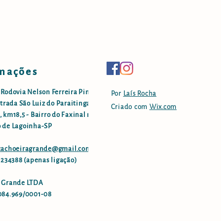
mações
 Rodovia Nelson Ferreira Pinto
Por
Laís Rocha
strada São Luiz do Paraitinga -
Criado com
Wix.com
 km18,5 - Bairro do Faxinal no
 de Lagoinha-SP
.cachoeiragrande@gmail.com
96234388 (apenas ligação)
 Grande LTDA
084.969/0001-08