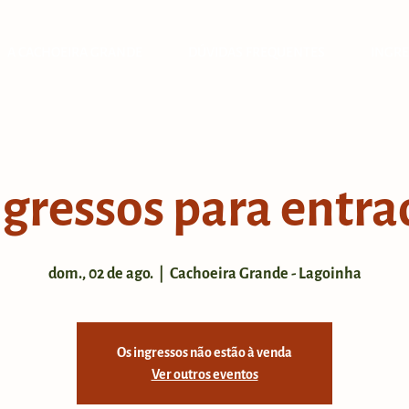
A CACHOEIRA GRANDE
DÚVIDAS FREQUENTES
INGRE
ngressos para entra
dom., 02 de ago.
  |  
Cachoeira Grande - Lagoinha
Os ingressos não estão à venda
Ver outros eventos