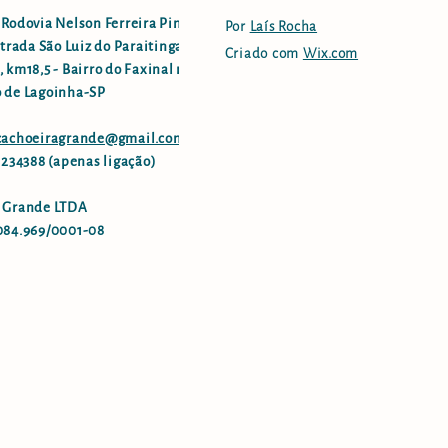
 Rodovia Nelson Ferreira Pinto
Por
Laís Rocha
strada São Luiz do Paraitinga -
Criado com
Wix.com
 km18,5 - Bairro do Faxinal no
 de Lagoinha-SP
.cachoeiragrande@gmail.com
96234388 (apenas ligação)
 Grande LTDA
084.969/0001-08