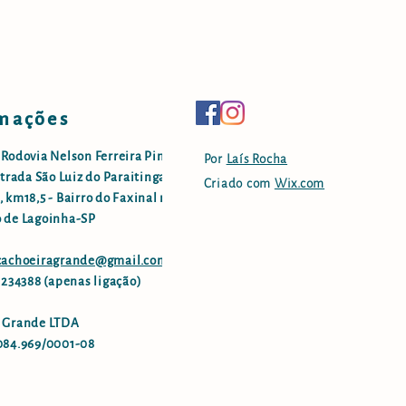
mações
 Rodovia Nelson Ferreira Pinto
Por
Laís Rocha
strada São Luiz do Paraitinga -
Criado com
Wix.com
 km18,5 - Bairro do Faxinal no
 de Lagoinha-SP
.cachoeiragrande@gmail.com
96234388 (apenas ligação)
 Grande LTDA
084.969/0001-08